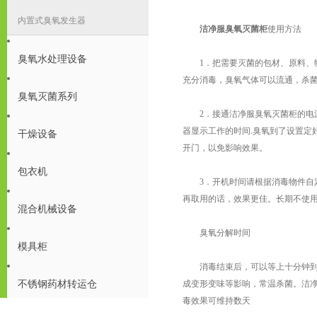
内置式臭氧发生器
洁净服臭氧灭菌柜
使用方法
臭氧水处理设备
1．把需要灭菌的包材、原料、物
充分消毒，臭氧气体可以流通，杀
臭氧灭菌系列
2．接通洁净服臭氧灭菌柜的电源,
器显示工作的时间.臭氧到了设置定
干燥设备
开门，以免影响效果。
包衣机
3．开机时间请根据消毒物件自定;
再取用的话，效果更佳。长期不使
混合机械设备
臭氧分解时间
模具柜
消毒结束后，可以等上十分钟到半
不锈钢药材转运仓
成变形变味等影响，常温杀菌。洁
毒效果可维持数天