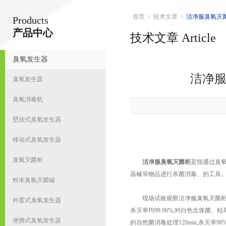
首页
>
技术文章
>
洁净服臭氧灭
Products
南京皇明臭氧机电设备厂
产品中心
技术文章 Article
臭氧发生器
首
洁净
臭氧发生器
臭氧消毒机
壁挂式臭氧发生器
移动式臭氧发生器
臭氧灭菌柜
洁净服臭氧灭菌柜
是指通过臭
器械等物品进行杀菌消毒、的工具
粉末臭氧灭菌罐
现场试验观察洁净服臭氧灭菌柜对衣
外置式臭氧发生器
杀灭率均99.96%;对白色念珠菌、枯草
便携式臭氧发生器
的自然菌消毒处理120min,杀灭