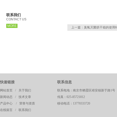
联系我们
CONTACT US
MORE
上一篇：
臭氧灭菌烘干箱的使用
页
快速链接
联系信息
网站首页
/
关于我们
联系电地：南京市栖霞区靖安镇新于路1号
新闻动态
/
技术文章
传真：025-85721812
产品中心
/
荣誉与资质
移动电话：13770333720
在线留言
/
联系我们