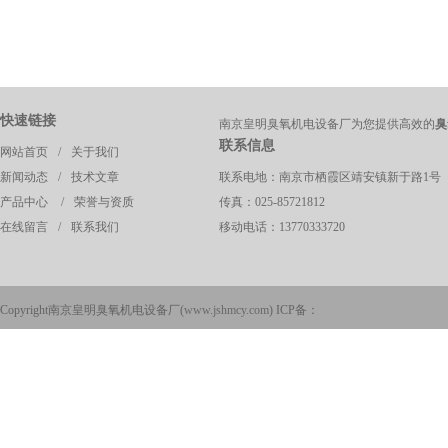
快速链接
南京皇明臭氧机电设备厂为您提供高效的
臭
联系信息
网站首页
/
关于我们
新闻动态
/
技术文章
联系电地：南京市栖霞区靖安镇新于路1号
产品中心
/
荣誉与资质
传真：025-85721812
在线留言
/
联系我们
移动电话：13770333720
Copyright南京皇明臭氧机电设备厂(
www.jshmcy.com
) ICP备：