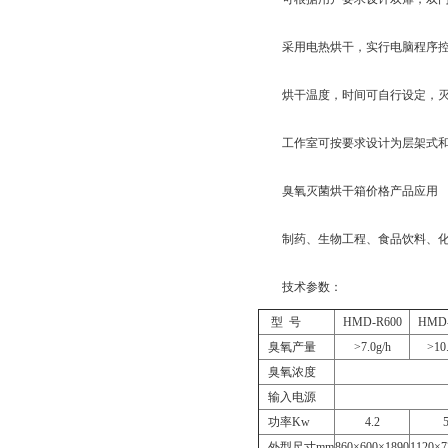
采用电热烘干，实行电脑程序控制
烘干温度，时间可自行设定，灭
工作室可按要求设计为层架式和挂
臭氧灭菌烘干箱价格产品应用
制药、生物工程、食品饮料、化工
技术参数：
型 号
HMD-R600
HMD-
臭氧产量
>7.0g/h
>10.
臭氧浓度
输入电源
功率Kw
4.2
5
外型尺寸mm
860×600×1890
1120×7