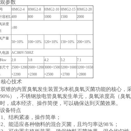
观参数
 号
HMG2-4
HMG2-8
HMG2-10
HMG2-15
HMG2-20
计容积L
400
800
1000
1500
2000
氧浓度
≥80
l
氧产量
50+10%
100+10%
120+10%
150+10%
200+10%
入电源
AC380V/50HZ
率kw
2.0
3.8
4.2
5.2
7.1
形尺寸
2500×1200
2600×1200
3000×1500
3200×1600
3200×1650
m
×2200
×2300
×2500
×2700
×2800
☆核心技术
双锥的内置臭氧发生装置为本机臭氧灭菌功能的核心，采
90%），不锈钢放电管臭氧发生单元，臭氧浓度高（臭氧浓度＞
时，成本经济、操作简便，可以确保达到灭菌效果。
设备特点
1、结构紧凑，操作简单；
、能适应各种物料的混合灭菌，且均匀率达98％；