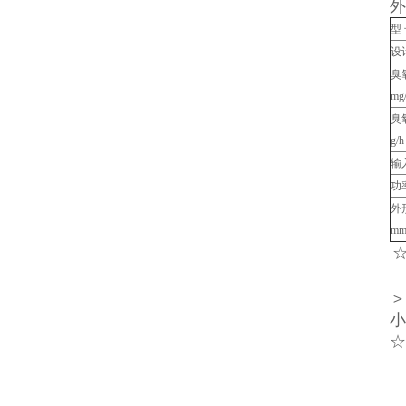
外
型
设
臭
mg/
臭
g/h
输
功
外
页
m
＞
小
☆
2