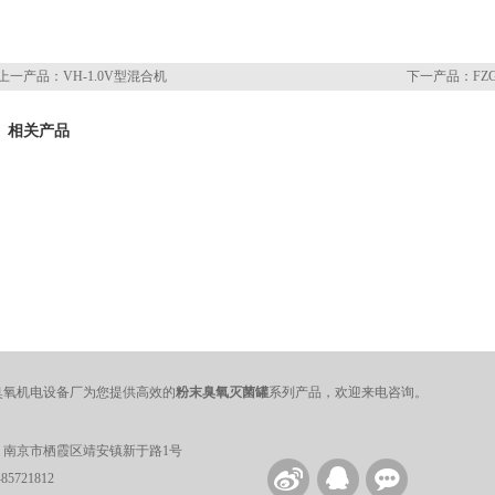
上一产品：
VH-1.0V型混合机
下一产品：
FZ
相关产品
臭氧机电设备厂为您提供高效的
粉末臭氧灭菌罐
系列产品，欢迎来电咨询。
：南京市栖霞区靖安镇新于路1号
5721812