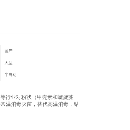
国产
大型
半自动
等行业对粉状（甲壳素和螺旋藻
料常温消毒灭菌，替代高温消毒，钴