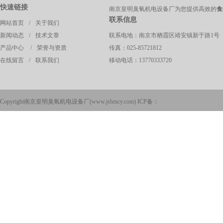
快速链接
南京皇明臭氧机电设备厂为您提供高效的
食
联系信息
网站首页
/
关于我们
新闻动态
/
技术文章
联系电地：南京市栖霞区靖安镇新于路1号
产品中心
/
荣誉与资质
传真：025-85721812
在线留言
/
联系我们
移动电话：13770333720
Copyright南京皇明臭氧机电设备厂(
www.jshmcy.com
) ICP备：