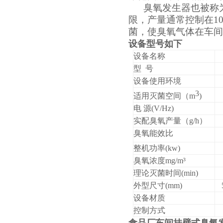
臭氧发生器也被称
限，产量通常控制在1
菌，使臭氧气体在车
设备型号如下
设备名称
型 号
设备使用环境
3
适用灭菌空间（m
)
电 源
(
V/Hz)
实配臭氧产量（g/h）
臭氧能效比
页
整机功率(kw)
臭氧浓度mg/m³
理论灭菌时间(min)
外型尺寸(mm)
设备材质
控制方式