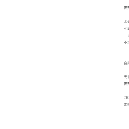
养
水
和
这
不
氧
在
合
设
页
无
养
臭
TH
常规