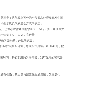
生器三类；从气源上可分为空气源水处理臭氧发生器
定根据水质及气液混合方式来决定；
点，已每小时需处理的水量２－５吨计算，处理量并
氧一体机６０－１２０克产量；
D由明显效果，并见效快速；
时2吨废水计算，每吨投加臭氧产量30-40克，配
要时间，我们常用的为曝气器，我厂配用的曝气器
解有机物，防止氯与尿素化合成氯胺，又能氧化