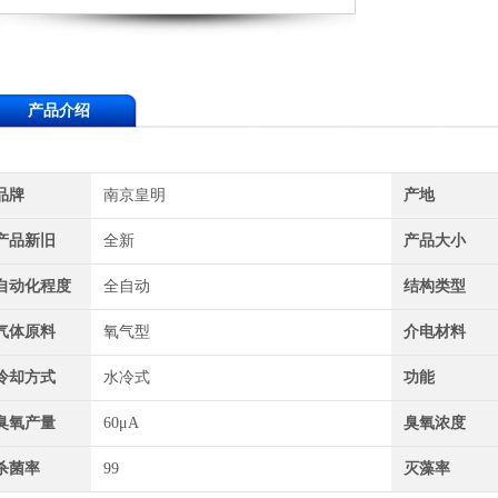
产品介绍
品牌
南京皇明
产地
产品新旧
全新
产品大小
自动化程度
全自动
结构类型
气体原料
氧气型
介电材料
冷却方式
水冷式
功能
臭氧产量
60μA
臭氧浓度
杀菌率
99
灭藻率