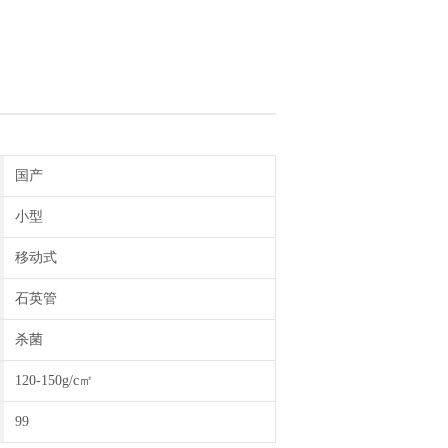
国产
小型
移动式
石英管
杀菌
120-150g/c㎡
99