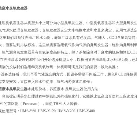
殖废水臭氧发生器
处理臭氧发生器从机型大小上可分为小型臭氧发生器、中型臭氧发生器和大型臭氧发
氧气源水处理臭氧发生器；臭氧发生器选定大小根据水质和水量来决定，选用气源选
里我们以畜牧养殖厂废水为例，养殖厂废水具有色度高、气味大，COD含量高等特
大，但要达到排放标准，这里就需要选用氧气作为气源的臭氧发生器，统称为臭氧制
气源臭氧发生器具有臭氧浓度高的特点，除了杀菌除臭对于废水的脱色和降低CO
养殖废水处理过程中我们开始选择机型大小，以株洲某养殖基地废水处理为例，已每小
药剂的投放我们选用60克臭氧制氧一体机即可满足我们的需要，以此类推；
备选好后，我们再看气液混合的方式，因设备需要不间断工作，脱色和COD降解需
需支架安装，直接投入废水中使用，曝气均匀快速易操作；
殖废水臭氧发生器
水处理价格，养殖废水 臭氧发生器使用方法；
氧被证明是水处理过程中除氟以外的强氧化剂，它能以比氯高出百倍的反应速度分
M 的前驱物（ Precursor ），而使 THM 大大降低。
使用型号：HMS-Y60 HMS-Y120 HMS-Y200 HMS-Y400