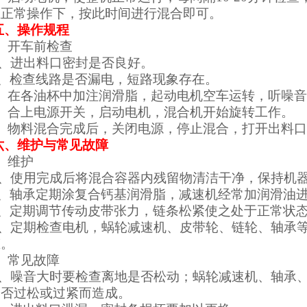
在正常操作下，按此时间进行混合即可。
五、操作规程
、开车前检查
A、进出料口密封是否良好。
B、检查线路是否漏电，短路现象存在。
2、在各油杯中加注润滑脂，起动电机空车运转，听噪
3、合上电源开关，启动电机，混合机开始旋转工作。
4、物料混合完成后，关闭电源，停止混合，打开出料
六、维护与常见故障
、维护
A、使用完成后将混合容器内残留物清洁干净，保持机
B、轴承定期涂复合钙基润滑脂，减速机经常加润滑油
C、定期调节传动皮带张力，链条松紧使之处于正常状
D、定期检查电机，蜗轮减速机、皮带轮、链轮、轴承
态。
、常见故障
A、噪音大时要检查离地是否松动；蜗轮减速机、轴承
是否过松或过紧而造成。