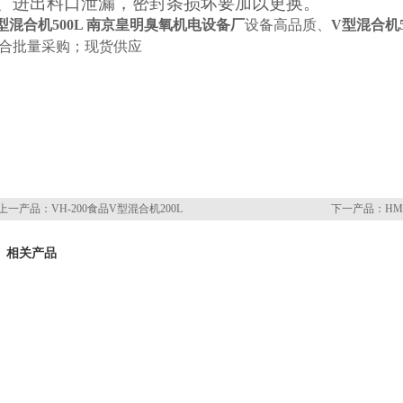
B、进出料口泄漏，密封条损坏要加以更换。
型混合机500L 南京皇明臭氧机电设备厂
设备高品质、
V型混合机
合批量采购；现货供应
上一产品：
VH-200食品V型混合机200L
下一产品：
HM
相关产品