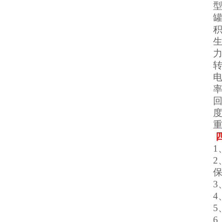
型
1
6