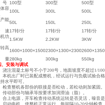
 号
100型
300型
500型
罐体容
100L
300L
500L
积
生产能
50L
150L
250L
力
转 速
17转/分
17转/分
17转/分
电机功
1.5KW
2.2KW
3KW
率
回转高
1600×1000×1500
2300×1300×2300
2600×1350
度
重 量
280kg
300kg
550kg
四、安装与调试
、浇注混凝土标号不小于200号，地面坡度不超过1/10
2、本机出厂时已装配成整机，经试运行与负载试验合
保持水平即可。
3、检查整机各部份的联接是否松动，若松动则加紧固。
4、传动部份与轴承等按要求加润滑油（脂）。
5、合上电源，开车检查传动系统运转是否灵活，噪音
、启动电机，使整机正常运行，每间隔10-20分钟检