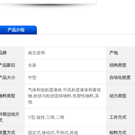
产品介绍
品牌
南京皇明
产地
产品新旧
全新
结构类型
产品大小
中型
自动化程度
气体和低粘度液体,中高粘度液体和膏状
物料类型
物,粉状与粒状固体物料,热塑性物料,其
动力类型
他
料筒运动方
V型,旋转,三维,二维
工作方式
式
装置方式
固定式,移动式,手持式,其他
卸料方式