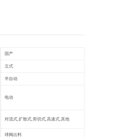
国产
立式
半自动
电动
对流式,扩散式,剪切式,高速式,其他
球阀出料