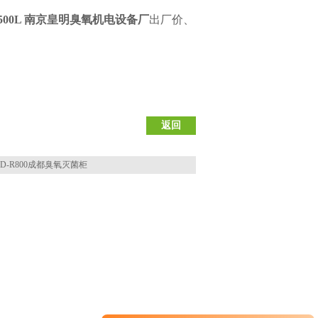
500L 南京皇明臭氧机电设备厂
出厂价、
返回
D-R800成都臭氧灭菌柜