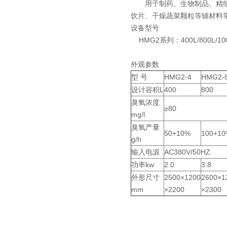
用于制药、生物制品、精细化
饮片、干燥蔬菜颗粒等辅材料
设备型号
HMG2系列：400L/800L/1000L
外观参数
型 号
HMG2-4
HMG2-
设计容积L
400
800
臭氧浓度
≥80
mg/l
页
臭氧产量
50+10%
100+1
g/h
输入电源
AC380V/50HZ
功率kw
2.0
3.8
外形尺寸
2500×1200
2600×1
mm
×2200
×2300