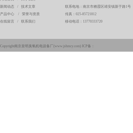
新闻动态
/
技术文章
联系电地：南京市栖霞区靖安镇新于路1号
产品中心
/
荣誉与资质
传真：025-85721812
在线留言
/
联系我们
移动电话：13770333720
Copyright南京皇明臭氧机电设备厂(
www.jshmcy.com
) ICP备：