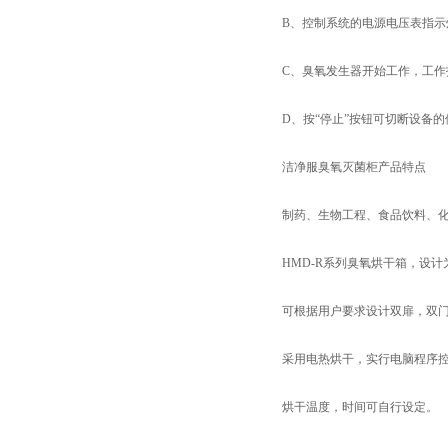
B、控制系统的电源电压表指示灯
C、臭氧发生器开始工作，工作指
D、按“停止”按钮可切断设备的供
洁净服臭氧灭菌柜产品特点
制药、生物工程、食品饮料、化工
HMD-R系列臭氧烘干箱，设计为
页
可根据用户要求设计双扉，双
采用电热烘干，实行电脑程序控制
烘干温度，时间可自行设定。