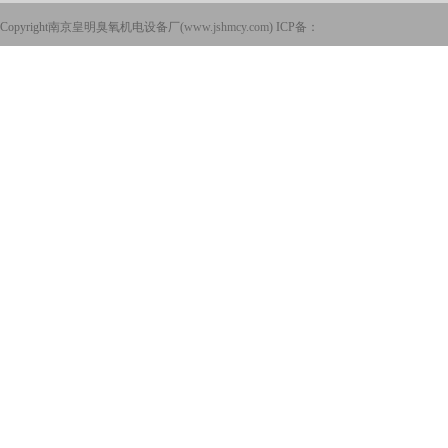
Copyright南京皇明臭氧机电设备厂(
www.jshmcy.com
) ICP备：