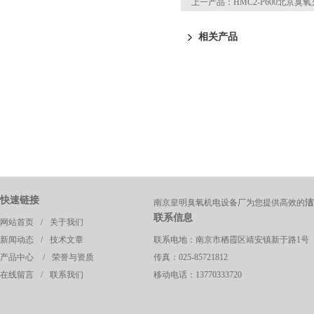
上一产品：
HMC2-P600北京臭
相关产品
快速链接
南京皇明臭氧机电设备厂为您提供高效的
洁
联系信息
网站首页
/
关于我们
新闻动态
/
技术文章
联系电地：南京市栖霞区靖安镇新于路1号
产品中心
/
荣誉与资质
传真：025-85721812
在线留言
/
联系我们
移动电话：13770333720