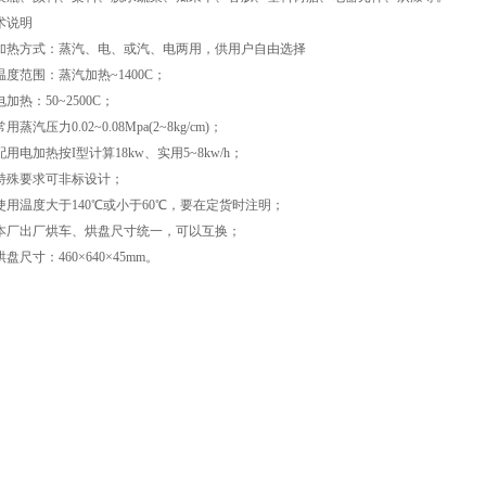
术说明
. 加热方式：蒸汽、电、或汽、电两用，供用户自由选择
 温度范围：蒸汽加热~1400C；
 电加热：50~2500C；
 常用蒸汽压力0.02~0.08Mpa(2~8kg/cm)；
 配用电加热按Ι型计算18kw、实用5~8kw/h；
. 特殊要求可非标设计；
. 使用温度大于140℃或小于60℃，要在定货时注明；
. 本厂出厂烘车、烘盘尺寸统一，可以互换；
 烘盘尺寸：460×640×45mm。