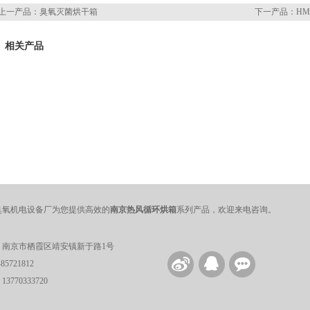
上一产品：
臭氧灭菌烘干箱
下一产品：
HM
相关产品
臭氧机电设备厂为您提供高效的
南京热风循环烘箱
系列产品，欢迎来电咨询。
：南京市栖霞区靖安镇新于路1号
5721812
770333720