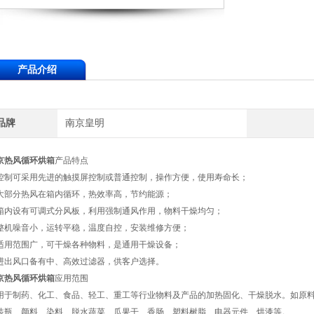
产品介绍
品牌
南京皇明
京热风循环烘箱
产品特点
. 控制可采用先进的触摸屏控制或普通控制，操作方便，使用寿命长；
. 大部分热风在箱内循环，热效率高，节约能源；
. 箱内设有可调式分风板，利用强制通风作用，物料干燥均匀；
. 整机噪音小，运转平稳，温度自控，安装维修方便；
. 适用范围广，可干燥各种物料，是通用干燥设备；
. 进出风口备有中、高效过滤器，供客户选择。
京热风循环烘箱
应用范围
用于制药、化工、食品、轻工、重工等行业物料及产品的加热固化、干燥脱水。如原
装瓶、颜料、染料、脱水蔬菜、瓜果干、香肠、塑料树脂、电器元件、烘漆等。