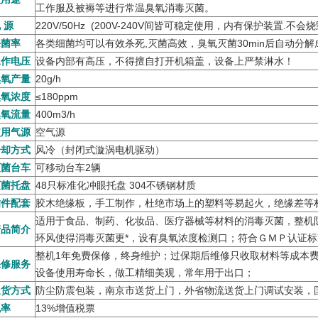
工作服及被褥等进行常温臭氧消毒灭菌。
 源
220V/50Hz (200V-240V间皆可稳定使用，内有保护装置.不会烧
菌率
各类细菌均可以有效杀死,灭菌高效，臭氧灭菌30min后自动分
作电压
设备内部有高压，不得擅自打开机箱盖，设备上严禁淋水！
氧产量
20g/h
氧浓度
≤180ppm
氧流量
400m3/h
用气源
空气源
却方式
风冷（封闭式漩涡电机驱动）
菌台车
可移动台车2辆
菌托盘
48只标准化冲眼托盘 304不锈钢材质
件配套
胶木绝缘板，手工制作，杜绝市场上的塑料等易起火，绝缘差等
适用于食品、制药、化妆品、医疗器械等材料的消毒灭菌，整机防
品简介
环风使得消毒灭菌更*，设有臭氧浓度检测口；符合ＧＭＰ认证标
整机1年免费保修，终身维护；过保期后维修只收取材料等成本
修服务
设备使用寿命长，做工精细美观，常年用于出口；
货方式
防尘防震包装，南京市送货上门，外省物流送货上门调试安装，
率
13%增值税票