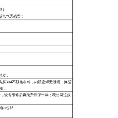
毁)；
解成氧气无残留；
材质；
腐304不锈钢材料，内胆密焊无泄漏，侧循
准。
费，设备维修后再免费质保半年；我公司这款
国内包邮；