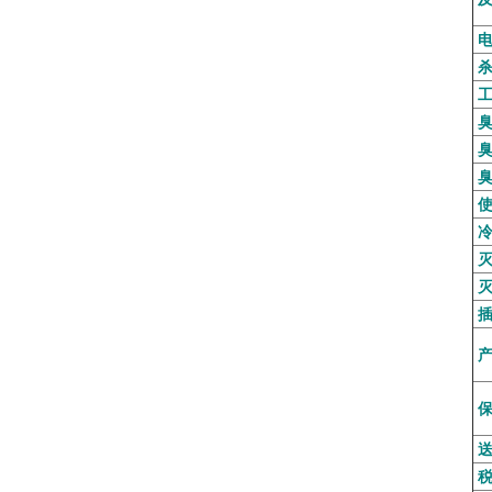
电
杀
工
臭
臭
臭
使
冷
灭
页
灭
插
产
保
送
税