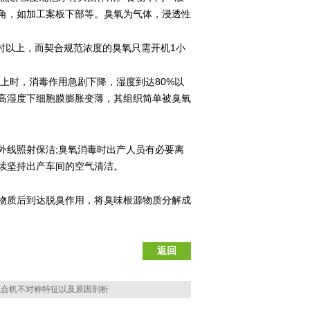
角，如加工案板下部等。臭氧为气体，浸透性
1
时以上，而契合规范浓度的臭氧只需开机
小
80%
上时，消毒作用急剧下降，湿度到达
以
高湿度下细胞膜膨胀变薄，其组织简单被臭氧
;
外线照射保洁
臭氧消毒时出产人员有必要离
续坚持出产车间的空气清洁。
质后到达脱臭作用，将臭味根源物质分解成
返回
混合机不对称特征以及原因剖析