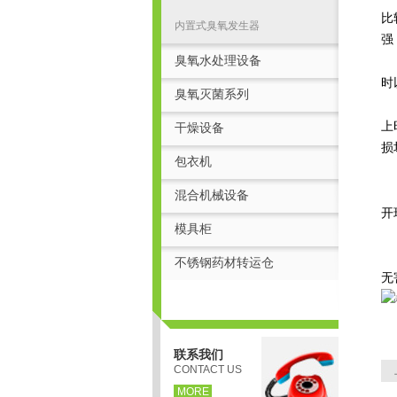
比
内置式臭氧发生器
强
臭氧水处理设备
时
臭氧灭菌系列
上
干燥设备
损
包衣机
紫
混合机械设备
开
模具柜
臭
不锈钢药材转运仓
无
联系我们
CONTACT US
MORE