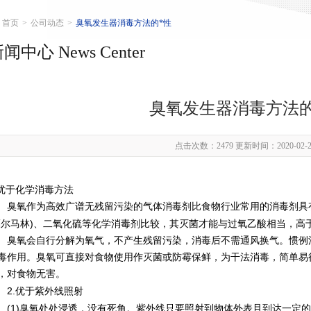
首页
>
公司动态
>
臭氧发生器消毒方法的*性
闻中心 News Center
臭氧发生器消毒方法的
点击次数：2479 更新时间：2020-02-2
优于化学消毒方法
氧作为高效广谱无残留污染的气体消毒剂比食物行业常用的消毒剂具有
)
福尔马林
、二氧化硫等化学消毒剂比较，其灭菌才能与过氧乙酸相当，高
氧会自行分解为氧气，不产生残留污染，消毒后不需通风换气。惯例消
毒作用。臭氧可直接对食物使用作灭菌或防霉保鲜，为干法消毒，简单易
，对食物无害。
2.
优于紫外线照射
(1)
臭氧处处浸透，没有死角。紫外线只要照射到物体外表且到达一定的