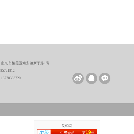
：南京市栖霞区靖安镇新于路1号
5721812
770333720
制药网
19
中级会员
第
年