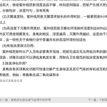
较高大，致使紫外线照射强度远远不够，特别是间隔远，照射产生很大死
，分散性好，浓度均匀，没有死角
(2)
6
灭菌速度快。紫外线照射灭菌需求较长的作用时刻，一般要照射
小
以上
(3)
60%
高湿度下灭菌作用更好。紫外线照射灭菌在环境相对湿度到达
以
时反可诱使细菌复生。臭氧则相反，湿度越高，灭菌作用越好。这是由于
坏，这一特性关于食物行业中普遍存在的高湿环境特别适合
(4)
有低浓度保洁功用。
外线照射时出产人员有必要离开现场，照射完成后无法用低功率的紫
现场，消毒完成后可以调低臭氧发生量，用契合卫生规范的低浓度臭氧持
3.
除臭净化作用*
氧依靠其强氧化功能可快速分解产生臭味及其其它气味的有机或无机物
害物质。例如：将氨氧化成二氧化碳和水
上一篇：
臭氧发生器在废气处理中的作用
下一篇：
V型