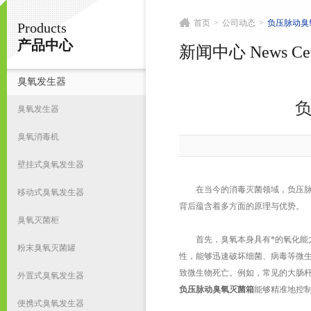
首页
>
公司动态
>
负压脉动臭
Products
南京皇明臭氧机电设备厂
产品中心
新闻中心 News Cen
臭氧发生器
首
臭氧发生器
臭氧消毒机
壁挂式臭氧发生器
在当今的消毒灭菌领域，负压脉动
移动式臭氧发生器
背后蕴含着多方面的原理与优势。
臭氧灭菌柜
首先，臭氧本身具有*的氧化能力
粉末臭氧灭菌罐
性，能够迅速破坏细菌、病毒等微
致微生物死亡。例如，常见的大肠
外置式臭氧发生器
负压脉动臭氧灭菌箱
能够精准地控
便携式臭氧发生器