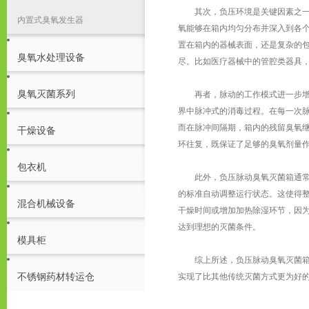
其次，负压环境是关键因素之一。
内置式臭氧发生器
氧能够在箱内均匀分布并深入到各
置在箱内的器械表面，还是复杂的
臭氧水处理设备
尽。比如医疗器械中的管腔类器具，
臭氧灭菌系列
再者，脉动的工作模式进一步增强
界中脉冲式的消毒过程。在每一次
而在脉冲间隔期，箱内的残留臭氧
干燥设备
环往复，既保证了足够的臭氧剂量
包衣机
此外，负压脉动臭氧灭菌箱通常还
的标准自动调整运行状态。这使得
混合机械设备
干燥时间或增加加热除湿环节，因
达到理想的灭菌条件。
模具柜
综上所述，负压脉动臭氧灭菌箱凭
不锈钢药材转运仓
实现了比其他传统灭菌方式更为好