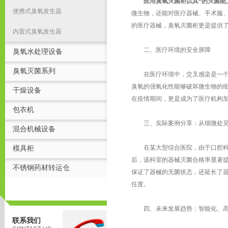
医用臭氧灭菌柜以其*的灭菌能
便携式臭氧发生器
微生物，还能对医疗器械、手术服
的医疗器械，臭氧灭菌柜更是提供
内置式臭氧发生器
二、医疗环境的安全屏障
臭氧水处理设备
臭氧灭菌系列
在医疗环境中，交叉感染是一个不
臭氧的强氧化性能够破坏微生物的
干燥设备
在疫情期间，更是成为了医疗机构
包衣机
三、实际案例分享：从细微处见
混合机械设备
在某大型综合医院，由于口腔科诊
模具柜
后，该科室的器械灭菌合格率显著
不锈钢药材转运仓
保证了器械的无菌状态，还延长了
任度。
四、未来发展趋势：智能化、高
联系我们