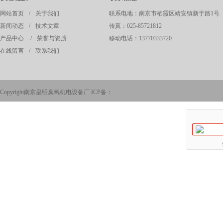
网站首页
/
关于我们
联系电地：南京市栖霞区靖安镇新于路1号
新闻动态
/
技术文章
传真：025-85721812
产品中心
/
荣誉与资质
移动电话：13770333720
在线留言
/
联系我们
Copyright南京皇明臭氧机电设备厂 ICP备：