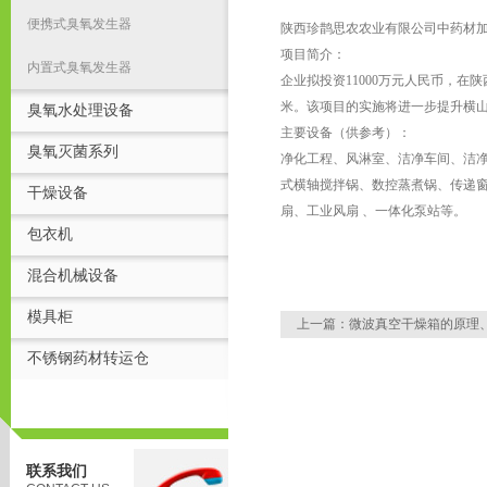
便携式臭氧发生器
陕西珍鹊思农农业有限公司中药材
项目简介：
内置式臭氧发生器
企业拟投资11000万元人民币，在
米。该项目的实施将进一步提升横
臭氧水处理设备
主要设备（供参考）：
臭氧灭菌系列
净化工程、风淋室、洁净车间、洁
式横轴搅拌锅、数控蒸煮锅、传递窗
干燥设备
扇、工业风扇 、一体化泵站等。
包衣机
混合机械设备
模具柜
上一篇：
微波真空干燥箱的原理
不锈钢药材转运仓
联系我们