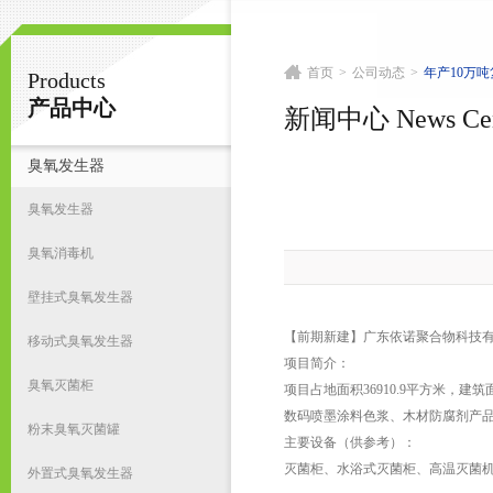
首页
>
公司动态
>
年产10万
Products
南京皇明臭氧机电设备厂
产品中心
新闻中心 News Cen
臭氧发生器
首
臭氧发生器
臭氧消毒机
壁挂式臭氧发生器
【前期新建】广东依诺聚合物科技有
移动式臭氧发生器
项目简介：
臭氧灭菌柜
项目占地面积36910.9平方米，
数码喷墨涂料色浆、木材防腐剂产品
粉末臭氧灭菌罐
主要设备（供参考）：
灭菌柜、水浴式灭菌柜、高温灭菌
外置式臭氧发生器