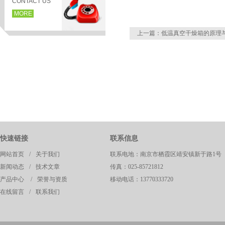
CONTACT US
MORE
上一篇：
低温真空干燥箱的原理
快速链接
联系信息
页
网站首页
/
关于我们
联系电地：南京市栖霞区靖安镇新于路1号
新闻动态
/
技术文章
传真：025-85721812
产品中心
/
荣誉与资质
移动电话：13770333720
在线留言
/
联系我们