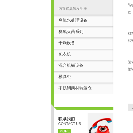
能
内置式臭氧发生器
程
臭氧水处理设备
正
臭氧灭菌系列
材
和
干燥设备
包衣机
展
菌
混合机械设备
领
模具柜
不锈钢药材转运仓
联系我们
CONTACT US
MORE