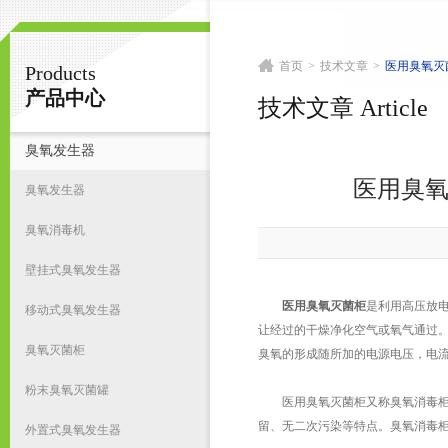
首页
>
技术文章
>
医用臭氧灭
Products
南京皇明臭氧机电设备厂
产品中心
技术文章 Article
臭氧发生器
首
医用臭
臭氧发生器
臭氧消毒机
壁挂式臭氧发生器
医用臭氧灭菌柜
是利用高压放
移动式臭氧发生器
让经过的干燥净化空气或氧气通过。
臭氧灭菌柜
臭氧的形成随所加的电源电压，电
粉末臭氧灭菌罐
医用臭氧灭菌柜又称臭氧消毒柜
留、无二次污染等特点。臭氧消毒
外置式臭氧发生器