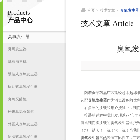
首页
>
技术文章
>
臭氧发生器
Products
南京皇明臭氧机电设备厂
产品中心
技术文章 Article
臭氧发生器
首
臭氧发
臭氧发生器
臭氧消毒机
壁挂式臭氧发生器
移动式臭氧发生器
随着食品药品厂区建设越来越标准
臭氧灭菌柜
选配
臭氧发生器
作为消毒设备的优
在多年的换装和用户接触中，我们
粉末臭氧灭菌罐
换装的过程中我们发现以苏*市为
而当我们将换装的臭氧发生器送货
外置式臭氧发生器
了地，踏实了，沉！沉！沉！当我
便携式臭氧发生器
臭氧发生器
居然没有可比性了，工