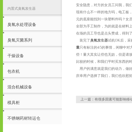
安全隐患，对方的女员工问我，我
内置式臭氧发生器
现有什么不一样的地方吗，电工板
元的底座能找到一块塑料件吗？女
臭氧水处理设备
全部为手工制作，为的就是在材料
在场的员工导也是点头赞成，得到
臭氧灭菌系列
装完了
臭氧发生器
试机OK后，
量
只有标注的4/5的事情，闲聊中
些！量大其实让些也无妨，但是请
干燥设备
比较的时候，和我们平时买东西的
用户的满意就是我们的动力，做好
包衣机
庆幸用户选择了我们，我们也欣慰
混合机械设备
上一篇：
有很多因素可能影响移
模具柜
不锈钢药材转运仓