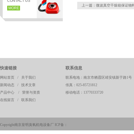
CONTACT US
上一篇：
微波真空干燥箱保证物
MORE
快速链接
联系信息
网站首页
/
关于我们
联系电地：南京市栖霞区靖安镇新于路1号
页
新闻动态
/
技术文章
传真：025-85721812
产品中心
/
荣誉与资质
移动电话：13770333720
在线留言
/
联系我们
Copyright南京皇明臭氧机电设备厂 ICP备：