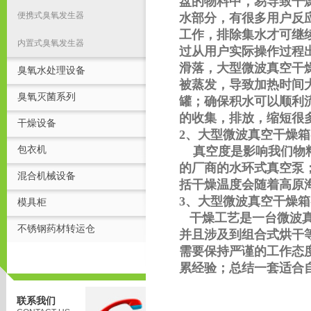
盘的物料中，易导致干
便携式臭氧发生器
水部分，有很多用户反
工作，排除集水才可继
内置式臭氧发生器
过从用户实际操作过程
滑落，大型微波真空干
臭氧水处理设备
被蒸发，导致加热时间
臭氧灭菌系列
罐；确保积水可以顺利
的收集，排放，缩短很
干燥设备
2、大型微波真空干燥箱
包衣机
真空度是影响我们物
的厂商的水环式真空泵
混合机械设备
括干燥温度会随着高原
3、大型微波真空干燥箱
模具柜
干燥工艺是一台微波
不锈钢药材转运仓
并且涉及到组合式烘干
需要保持严谨的工作态
累经验；总结一套适合
联系我们