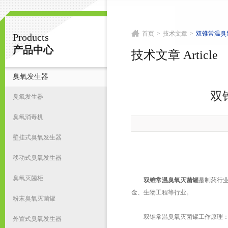
首页
>
技术文章
>
双锥常温臭
Products
南京皇明臭氧机电设备厂
产品中心
技术文章 Article
臭氧发生器
首
双
臭氧发生器
臭氧消毒机
壁挂式臭氧发生器
移动式臭氧发生器
臭氧灭菌柜
双锥常温臭氧灭菌罐
是制药行
金、生物工程等行业。
粉末臭氧灭菌罐
双锥常温臭氧灭菌罐工作原理
外置式臭氧发生器