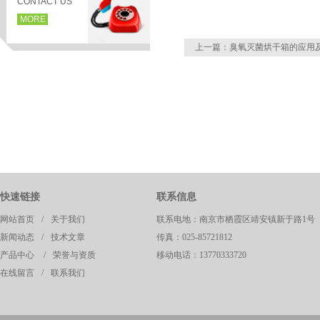
CONTACT US
MORE
上一篇：
臭氧灭菌烘干箱的应用
快速链接
联系信息
页
网站首页
/
关于我们
联系电地：南京市栖霞区靖安镇新于路1号
新闻动态
/
技术文章
传真：025-85721812
产品中心
/
荣誉与资质
移动电话：13770333720
在线留言
/
联系我们