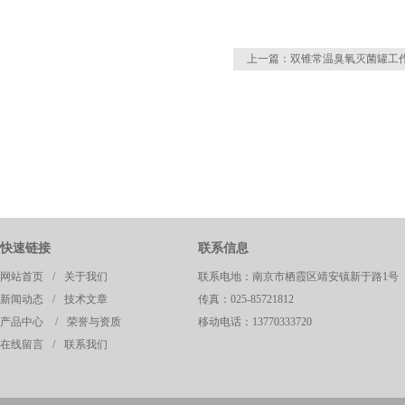
上一篇：
双锥常温臭氧灭菌罐工
快速链接
联系信息
网站首页
/
关于我们
联系电地：南京市栖霞区靖安镇新于路1号
新闻动态
/
技术文章
传真：025-85721812
产品中心
/
荣誉与资质
移动电话：13770333720
在线留言
/
联系我们