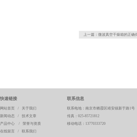
上一篇：
微波真空干燥箱的正确
快速链接
联系信息
网站首页
/
关于我们
联系电地：南京市栖霞区靖安镇新于路1号
新闻动态
/
技术文章
传真：025-85721812
产品中心
/
荣誉与资质
移动电话：13770333720
在线留言
/
联系我们