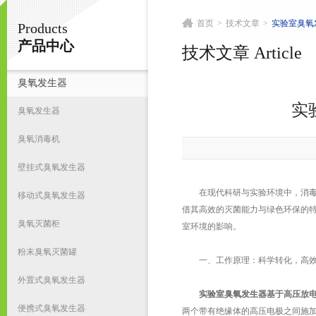
首页
>
技术文章
>
实验室臭氧
Products
南京皇明臭氧机电设备厂
产品中心
技术文章 Article
臭氧发生器
首
实
臭氧发生器
臭氧消毒机
壁挂式臭氧发生器
在现代科研与实验环境中，消毒与
移动式臭氧发生器
借其高效的灭菌能力与绿色环保的
臭氧灭菌柜
室环境的影响。
粉末臭氧灭菌罐
一、工作原理：科学转化，高效
外置式臭氧发生器
实验室臭氧发生器
基于高压放电
便携式臭氧发生器
两个带有绝缘体的高压电极之间施加