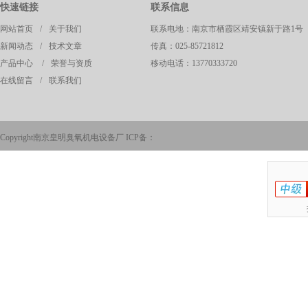
快速链接
联系信息
网站首页
/
关于我们
联系电地：南京市栖霞区靖安镇新于路1号
新闻动态
/
技术文章
传真：025-85721812
产品中心
/
荣誉与资质
移动电话：13770333720
在线留言
/
联系我们
Copyright南京皇明臭氧机电设备厂 ICP备：