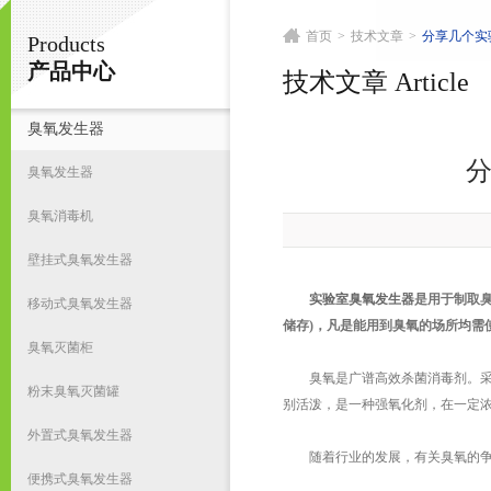
首页
>
技术文章
>
分享几个实
Products
南京皇明臭氧机电设备厂
产品中心
技术文章 Article
臭氧发生器
首
臭氧发生器
臭氧消毒机
壁挂式臭氧发生器
实验室臭氧发生器
是用于制取
移动式臭氧发生器
储存)，凡是能用到臭氧的场所均需
臭氧灭菌柜
臭氧是广谱高效杀菌消毒剂。采用
粉末臭氧灭菌罐
别活泼，是一种强氧化剂，在一定浓
外置式臭氧发生器
随着行业的发展，有关臭氧的争论
便携式臭氧发生器