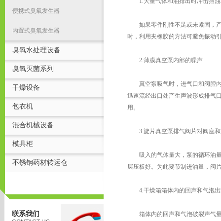
1.大量气体和油排出时冲击挡油
便携式臭氧发生器
如果零件刚性不足或未紧固，产生
内置式臭氧发生器
时，利用夹橡胶的方法可避免振动
臭氧水处理设备
2.薄膜真空泵内部的噪声
臭氧灭菌系列
真空泵吸气时，进气口和阀腔内产
干燥设备
迅速流经出口处产生声波形成排气
包衣机
用。
混合机械设备
3.旋片真空泵排气阀片对阀座和
模具柜
吸入的气体量大，泵的循环油量多
不锈钢药材转运仓
层压板好。为此要节制进油量，阀
4.干燥箱箱体内的回声和气泡出
联系我们
箱体内的回声和气泡破裂声气量增