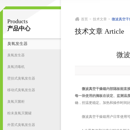
首页
>
技术文章
>
微波真空干
Products
南京皇明臭氧机电设备厂
产品中心
技术文章 Article
臭氧发生器
首
微
臭氧发生器
臭氧消毒机
壁挂式臭氧发生器
微波真空干燥箱
内部隔板能直
移动式臭氧发生器
每一块使用的搁板在设定、监测温
臭氧灭菌柜
确，控温更稳定。加热和操作时间比
粉末臭氧灭菌罐
微波真空干燥箱用户日常使用可能
外置式臭氧发生器