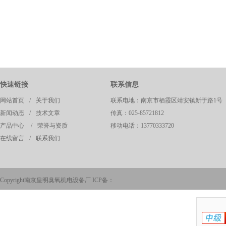
快速链接
联系信息
网站首页
/
关于我们
联系电地：南京市栖霞区靖安镇新于路1号
新闻动态
/
技术文章
传真：025-85721812
产品中心
/
荣誉与资质
移动电话：13770333720
在线留言
/
联系我们
Copyright南京皇明臭氧机电设备厂 ICP备：