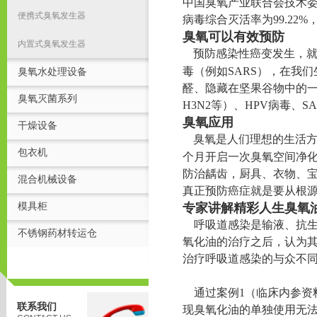
中国臭氧产业联合会技术委
便携式臭氧发生器
病毒综合灭活率为99.2
臭氧可以有效预防
内置式臭氧发生器
预防感染性癌变发生，
毒（例如SARS），在我
臭氧水处理设备
醛、隐藏在坚果谷物中的一
臭氧灭菌系列
H3N2等）、HPV病毒、S
臭氧应用
干燥设备
臭氧是人们理想的生活
包衣机
个月开启一次臭氧空间净
防治龋齿，厨具、衣物、
混合机械设备
真正预防癌症就是要从根
模具柜
专家讲解精彩人生臭氧
呼吸道感染是输液、抗生
不锈钢药材转运仓
氧化油的治疗之后，认为
治疗呼吸道感染的与众不
通过案例1（临床内参资
联系我们
现臭氧化油的单独使用无