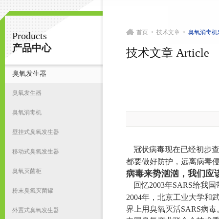
首页
>
技术文章
>
臭氧消毒机
Products
南京皇明臭氧机电设备厂
产品中心
技术文章 Article
臭氧发生器
首
臭氧发生器
臭氧消毒机
壁挂式臭氧发生器
冠状病毒现在已经初步
移动式臭氧发生器
都要做好防护，远离病毒
臭氧灭菌柜
病毒来势汹汹，我们应
回忆2003年SARS
粉末臭氧灭菌罐
2004年，北京工业大学和
界上用臭氧灭活SARS病毒
外置式臭氧发生器