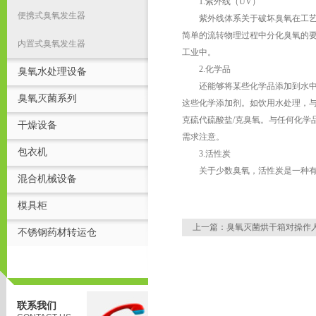
1.紫外线（UV）
便携式臭氧发生器
紫外线体系关于破坏臭氧在工艺用
简单的流转物理过程中分化臭氧的
内置式臭氧发生器
工业中。
2.化学品
臭氧水处理设备
还能够将某些化学品添加到水中以
臭氧灭菌系列
这些化学添加剂。如饮用水处理，与
克硫代硫酸盐/克臭氧。与任何化学
干燥设备
需求注意。
包衣机
3.活性炭
关于少数臭氧，活性炭是一种有用
混合机械设备
模具柜
上一篇：
臭氧灭菌烘干箱对操作
不锈钢药材转运仓
联系我们