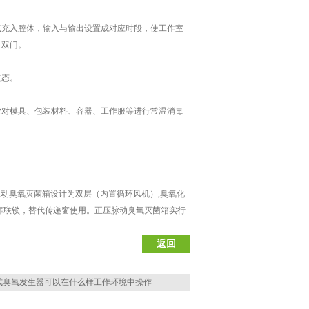
充入腔体，输入与输出设置成对应时段，使工作室
、双门。
状态。
业对模具、包装材料、容器、工作服等进行常温消毒
动臭氧灭菌箱设计为双层（内置循环风机）,臭氧化
扉联锁，替代传递窗使用。正压脉动臭氧灭菌箱实行
返回
式臭氧发生器可以在什么样工作环境中操作