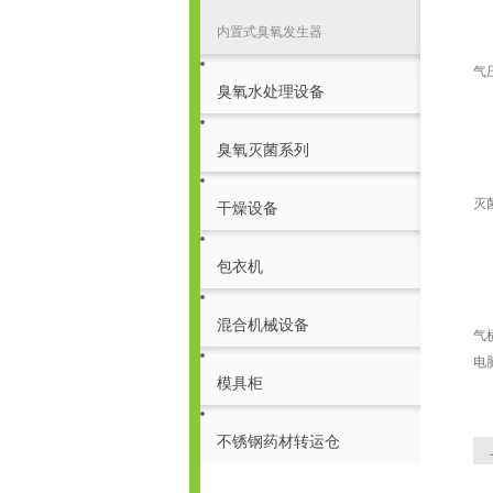
内置式臭氧发生器
正
气
臭氧水处理设备
正
臭氧灭菌系列
灭
干燥设备
正
包衣机
正
混合机械设备
气
电
模具柜
不锈钢药材转运仓