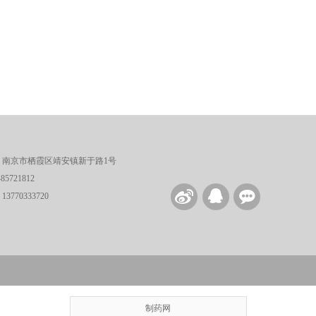
：南京市栖霞区靖安镇新于路1号
5721812
770333720
制药网