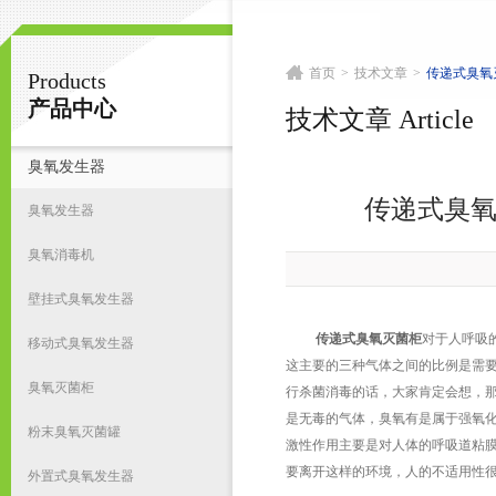
首页
>
技术文章
>
传递式臭氧
Products
南京皇明臭氧机电设备厂
产品中心
技术文章 Article
臭氧发生器
首
传递式臭
臭氧发生器
臭氧消毒机
壁挂式臭氧发生器
传递式臭氧灭菌柜
对于人呼吸
移动式臭氧发生器
这主要的三种气体之间的比例是需
臭氧灭菌柜
行杀菌消毒的话，大家肯定会想，
是无毒的气体，臭氧有是属于强氧
粉末臭氧灭菌罐
激性作用主要是对人体的呼吸道粘
要离开这样的环境，人的不适用性
外置式臭氧发生器