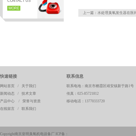
CONTACT US
MORE
上一篇：
水处理臭氧发生器在医
快速链接
联系信息
页
网站首页
/
关于我们
联系电地：南京市栖霞区靖安镇新于路1号
新闻动态
/
技术文章
传真：025-85721812
产品中心
/
荣誉与资质
移动电话：13770333720
在线留言
/
联系我们
Copyright南京皇明臭氧机电设备厂 ICP备：