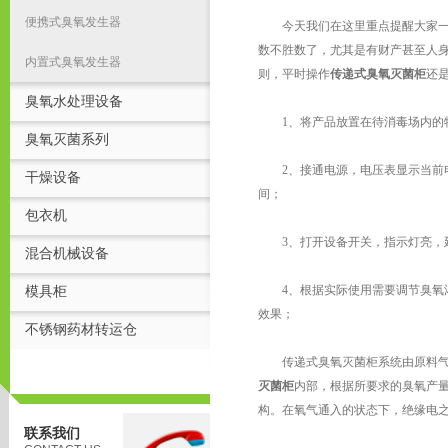
便携式臭氧发生器
今天我们在这里重点提醒大家一点
数不胜数了，尤其是有财产甚至人
内置式臭氧发生器
则，平时操作
传递式臭氧灭菌柜
还
臭氧水处理设备
1、将产品放置在待消毒场内的特
臭氧灭菌系列
2、接通电源，电压表显示当前电
干燥设备
间；
包衣机
3、打开设备开关，指示灯亮，延
混合机械设备
4、根据实际使用需要调节臭氧浓
模具柜
效果；
不锈钢药材转运仓
传递式臭氧灭菌柜系统由原料气制
灭菌柜
内部，根据所要求的臭氧产
构。在氧气通入的状态下，绝缘电
联系我们